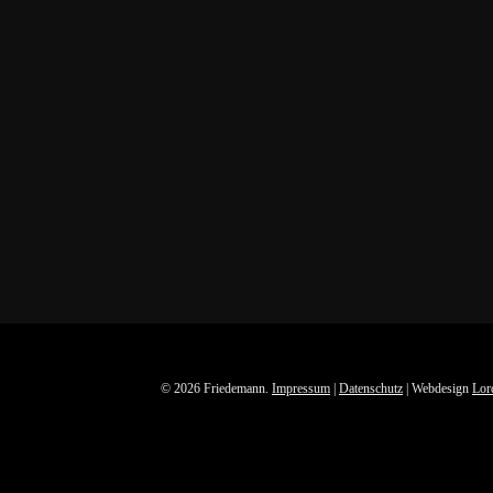
© 2026 Friedemann.
Impressum
|
Datenschutz
| Webdesign
Lor
facebook
youtube
instagram
spotify